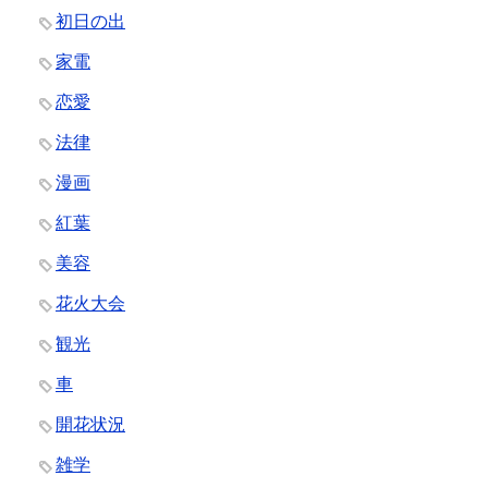
初日の出
家電
恋愛
法律
漫画
紅葉
美容
花火大会
観光
車
開花状況
雑学