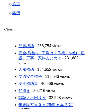
食事
駅伝
Views
品質標語
- 256,754 views
安全標語集、工場は？作業、労働、建
設、工事、家族まとめ！
- 231,689
views
人権標語
- 134,652 views
交通安全標語
- 118,543 views
安全標語集
- 40,966 views
代掻き
- 35,216 views
諏訪大社回り方
- 32,298 views
年末調整書き方 29年 見本 PDF
-