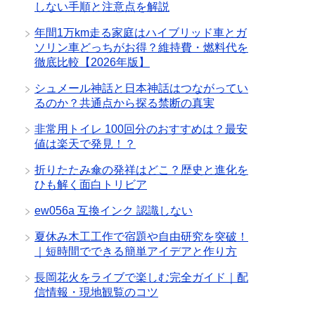
しない手順と注意点を解説
年間1万km走る家庭はハイブリッド車とガ
ソリン車どっちがお得？維持費・燃料代を
徹底比較【2026年版】
シュメール神話と日本神話はつながってい
るのか？共通点から探る禁断の真実
非常用トイレ 100回分のおすすめは？最安
値は楽天で発見！？
折りたたみ傘の発祥はどこ？歴史と進化を
ひも解く面白トリビア
ew056a 互換インク 認識しない
夏休み木工工作で宿題や自由研究を突破！
｜短時間でできる簡単アイデアと作り方
長岡花火をライブで楽しむ完全ガイド｜配
信情報・現地観覧のコツ