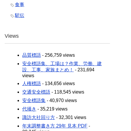
食事
駅伝
Views
品質標語
- 256,759 views
安全標語集、工場は？作業、労働、建
設、工事、家族まとめ！
- 231,694
views
人権標語
- 134,656 views
交通安全標語
- 118,545 views
安全標語集
- 40,970 views
代掻き
- 35,219 views
諏訪大社回り方
- 32,301 views
年末調整書き方 29年 見本 PDF
-