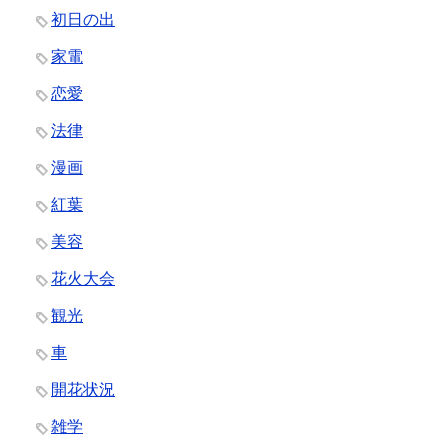
初日の出
家電
恋愛
法律
漫画
紅葉
美容
花火大会
観光
車
開花状況
雑学