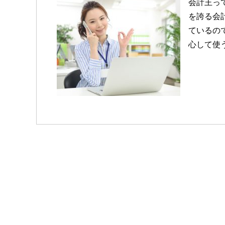
会計王って
を誇る会
ているの
心して使う