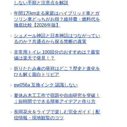
しない手順と注意点を解説
年間1万km走る家庭はハイブリッド車とガ
ソリン車どっちがお得？維持費・燃料代を
徹底比較【2026年版】
シュメール神話と日本神話はつながってい
るのか？共通点から探る禁断の真実
非常用トイレ 100回分のおすすめは？最安
値は楽天で発見！？
折りたたみ傘の発祥はどこ？歴史と進化を
ひも解く面白トリビア
ew056a 互換インク 認識しない
夏休み木工工作で宿題や自由研究を突破！
｜短時間でできる簡単アイデアと作り方
長岡花火をライブで楽しむ完全ガイド｜配
信情報・現地観覧のコツ