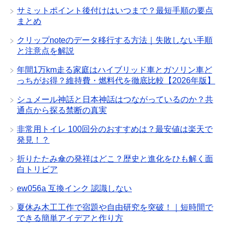
サミットポイント後付けはいつまで？最短手順の要点
まとめ
クリップnoteのデータ移行する方法｜失敗しない手順
と注意点を解説
年間1万km走る家庭はハイブリッド車とガソリン車ど
っちがお得？維持費・燃料代を徹底比較【2026年版】
シュメール神話と日本神話はつながっているのか？共
通点から探る禁断の真実
非常用トイレ 100回分のおすすめは？最安値は楽天で
発見！？
折りたたみ傘の発祥はどこ？歴史と進化をひも解く面
白トリビア
ew056a 互換インク 認識しない
夏休み木工工作で宿題や自由研究を突破！｜短時間で
できる簡単アイデアと作り方