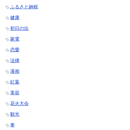
ふるさと納税
健康
初日の出
家電
恋愛
法律
漫画
紅葉
美容
花火大会
観光
車