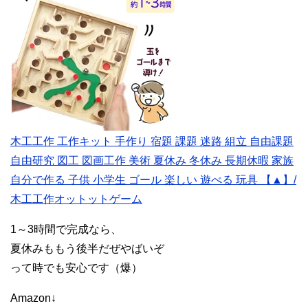
木工工作 工作キット 手作り 宿題 課題 迷路 組立 自由課題
自由研究 図工 図画工作 美術 夏休み 冬休み 長期休暇 家族
自分で作る 子供 小学生 ゴール 楽しい 遊べる 玩具 【▲】/
木工工作オットットゲーム
1～3時間で完成なら、
夏休みももう後半だぜやばいぞ
って時でも安心です（爆）
Amazon↓