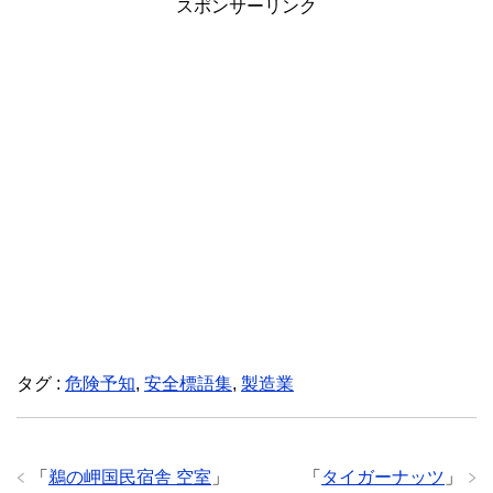
スポンサーリンク
タグ :
危険予知
,
安全標語集
,
製造業
「
鵜の岬国民宿舎 空室
」
「
タイガーナッツ
」