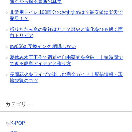
通点から探る禁断の真実
非常用トイレ 100回分のおすすめは？最安値は楽天で
発見！？
折りたたみ傘の発祥はどこ？歴史と進化をひも解く面
白トリビア
ew056a 互換インク 認識しない
夏休み木工工作で宿題や自由研究を突破！｜短時間で
できる簡単アイデアと作り方
長岡花火をライブで楽しむ完全ガイド｜配信情報・現
地観覧のコツ
カテゴリー
K-POP