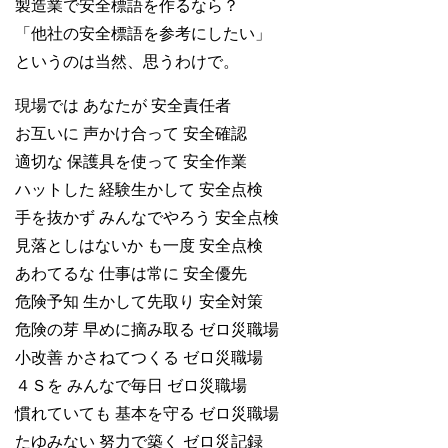
製造業で安全標語を作るなら？
「他社の安全標語を参考にしたい」
というのは当然、思うわけで。
現場では あなたが 安全責任者
お互いに 声かけ合って 安全確認
適切な 保護具を使って 安全作業
ハットした 経験生かして 安全点検
手を抜かず みんなでやろう 安全点検
見落としはないか も一度 安全点検
あわてるな 仕事は常に 安全優先
危険予知 生かして先取り 安全対策
危険の芽 早めに摘み取る ゼロ災職場
小改善 かさねてつくる ゼロ災職場
４Ｓを みんなで毎日 ゼロ災職場
慣れていても 基本を守る ゼロ災職場
たゆみない 努力で築く ゼロ災記録