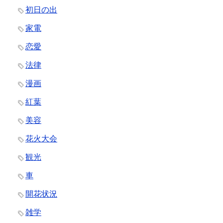
初日の出
家電
恋愛
法律
漫画
紅葉
美容
花火大会
観光
車
開花状況
雑学