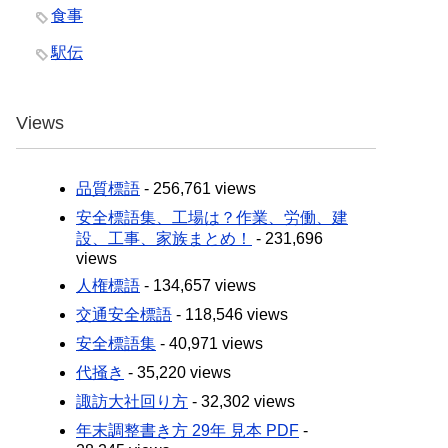
食事
駅伝
Views
品質標語
- 256,761 views
安全標語集、工場は？作業、労働、建
設、工事、家族まとめ！
- 231,696
views
人権標語
- 134,657 views
交通安全標語
- 118,546 views
安全標語集
- 40,971 views
代掻き
- 35,220 views
諏訪大社回り方
- 32,302 views
年末調整書き方 29年 見本 PDF
-