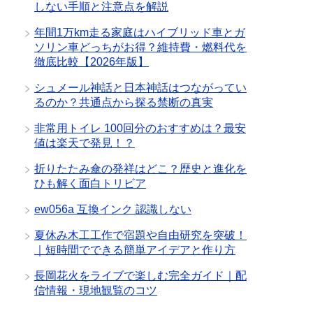
しない手順と注意点を解説
年間1万km走る家庭はハイブリッド車とガ
ソリン車どっちがお得？維持費・燃料代を
徹底比較【2026年版】
シュメール神話と日本神話はつながってい
るのか？共通点から探る禁断の真実
非常用トイレ 100回分のおすすめは？最安
値は楽天で発見！？
折りたたみ傘の発祥はどこ？歴史と進化を
ひも解く面白トリビア
ew056a 互換インク 認識しない
夏休み木工工作で宿題や自由研究を突破！
｜短時間でできる簡単アイデアと作り方
長岡花火をライブで楽しむ完全ガイド｜配
信情報・現地観覧のコツ