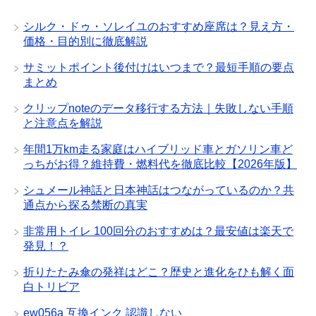
シルク・ドゥ・ソレイユのおすすめ座席は？見え方・
価格・目的別に徹底解説
サミットポイント後付けはいつまで？最短手順の要点
まとめ
クリップnoteのデータ移行する方法｜失敗しない手順
と注意点を解説
年間1万km走る家庭はハイブリッド車とガソリン車ど
っちがお得？維持費・燃料代を徹底比較【2026年版】
シュメール神話と日本神話はつながっているのか？共
通点から探る禁断の真実
非常用トイレ 100回分のおすすめは？最安値は楽天で
発見！？
折りたたみ傘の発祥はどこ？歴史と進化をひも解く面
白トリビア
ew056a 互換インク 認識しない