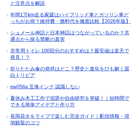
と注意点を解説
年間1万km走る家庭はハイブリッド車とガソリン車ど
っちがお得？維持費・燃料代を徹底比較【2026年版】
シュメール神話と日本神話はつながっているのか？共
通点から探る禁断の真実
非常用トイレ 100回分のおすすめは？最安値は楽天で
発見！？
折りたたみ傘の発祥はどこ？歴史と進化をひも解く面
白トリビア
ew056a 互換インク 認識しない
夏休み木工工作で宿題や自由研究を突破！｜短時間で
できる簡単アイデアと作り方
長岡花火をライブで楽しむ完全ガイド｜配信情報・現
地観覧のコツ