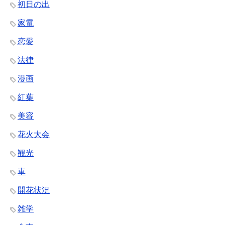
初日の出
家電
恋愛
法律
漫画
紅葉
美容
花火大会
観光
車
開花状況
雑学