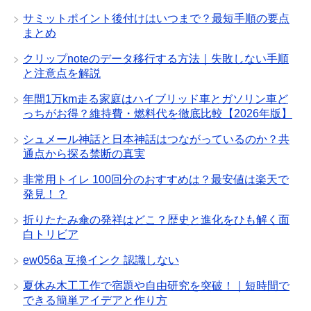
サミットポイント後付けはいつまで？最短手順の要点
まとめ
クリップnoteのデータ移行する方法｜失敗しない手順
と注意点を解説
年間1万km走る家庭はハイブリッド車とガソリン車ど
っちがお得？維持費・燃料代を徹底比較【2026年版】
シュメール神話と日本神話はつながっているのか？共
通点から探る禁断の真実
非常用トイレ 100回分のおすすめは？最安値は楽天で
発見！？
折りたたみ傘の発祥はどこ？歴史と進化をひも解く面
白トリビア
ew056a 互換インク 認識しない
夏休み木工工作で宿題や自由研究を突破！｜短時間で
できる簡単アイデアと作り方