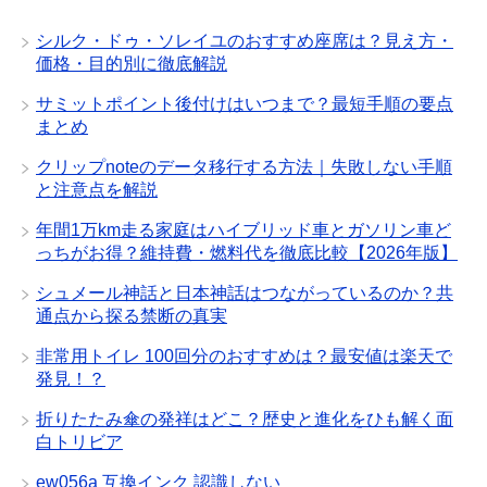
シルク・ドゥ・ソレイユのおすすめ座席は？見え方・
価格・目的別に徹底解説
サミットポイント後付けはいつまで？最短手順の要点
まとめ
クリップnoteのデータ移行する方法｜失敗しない手順
と注意点を解説
年間1万km走る家庭はハイブリッド車とガソリン車ど
っちがお得？維持費・燃料代を徹底比較【2026年版】
シュメール神話と日本神話はつながっているのか？共
通点から探る禁断の真実
非常用トイレ 100回分のおすすめは？最安値は楽天で
発見！？
折りたたみ傘の発祥はどこ？歴史と進化をひも解く面
白トリビア
ew056a 互換インク 認識しない