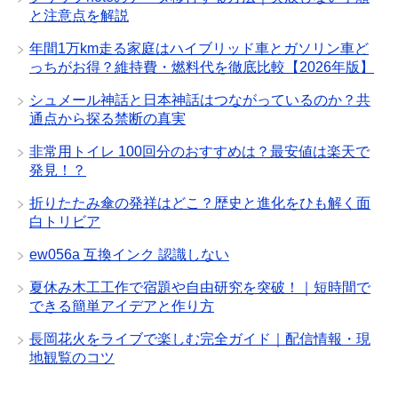
と注意点を解説
年間1万km走る家庭はハイブリッド車とガソリン車ど
っちがお得？維持費・燃料代を徹底比較【2026年版】
シュメール神話と日本神話はつながっているのか？共
通点から探る禁断の真実
非常用トイレ 100回分のおすすめは？最安値は楽天で
発見！？
折りたたみ傘の発祥はどこ？歴史と進化をひも解く面
白トリビア
ew056a 互換インク 認識しない
夏休み木工工作で宿題や自由研究を突破！｜短時間で
できる簡単アイデアと作り方
長岡花火をライブで楽しむ完全ガイド｜配信情報・現
地観覧のコツ