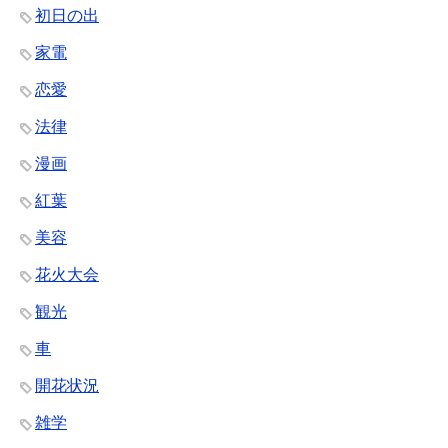
初日の出
家電
恋愛
法律
漫画
紅葉
美容
花火大会
観光
車
開花状況
雑学