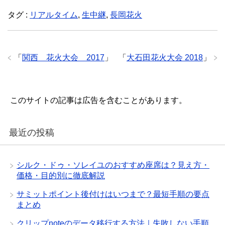
タグ :
リアルタイム
,
生中継
,
長岡花火
「
関西 花火大会 2017
」
「
大石田花火大会 2018
」
このサイトの記事は広告を含むことがあります。
最近の投稿
シルク・ドゥ・ソレイユのおすすめ座席は？見え方・
価格・目的別に徹底解説
サミットポイント後付けはいつまで？最短手順の要点
まとめ
クリップnoteのデータ移行する方法｜失敗しない手順