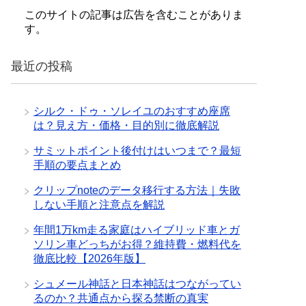
このサイトの記事は広告を含むことがありま
す。
最近の投稿
シルク・ドゥ・ソレイユのおすすめ座席
は？見え方・価格・目的別に徹底解説
サミットポイント後付けはいつまで？最短
手順の要点まとめ
クリップnoteのデータ移行する方法｜失敗
しない手順と注意点を解説
年間1万km走る家庭はハイブリッド車とガ
ソリン車どっちがお得？維持費・燃料代を
徹底比較【2026年版】
シュメール神話と日本神話はつながってい
るのか？共通点から探る禁断の真実