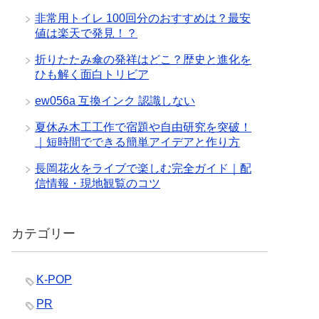
非常用トイレ 100回分のおすすめは？最安
値は楽天で発見！？
折りたたみ傘の発祥はどこ？歴史と進化を
ひも解く面白トリビア
ew056a 互換インク 認識しない
夏休み木工工作で宿題や自由研究を突破！
｜短時間でできる簡単アイデアと作り方
長岡花火をライブで楽しむ完全ガイド｜配
信情報・現地観覧のコツ
カテゴリー
K-POP
PR