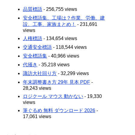
品質標語
- 256,755 views
安全標語集、工場は？作業、労働、建
設、工事、家族まとめ！
- 231,691
views
人権標語
- 134,654 views
交通安全標語
- 118,544 views
安全標語集
- 40,966 views
代掻き
- 35,218 views
諏訪大社回り方
- 32,299 views
年末調整書き方 29年 見本 PDF
-
28,243 views
ロジクール マウス 動かない
- 19,330
views
筆ぐるめ 無料 ダウンロード 2026
-
17,061 views