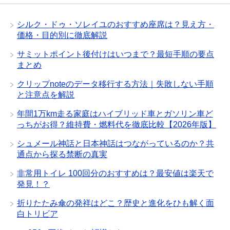
シルク・ドゥ・ソレイユのおすすめ座席は？見え方・
価格・目的別に徹底解説
サミットポイント後付けはいつまで？最短手順の要点
まとめ
クリップnoteのデータ移行する方法｜失敗しない手順
と注意点を解説
年間1万km走る家庭はハイブリッド車とガソリン車ど
っちがお得？維持費・燃料代を徹底比較【2026年版】
シュメール神話と日本神話はつながっているのか？共
通点から探る禁断の真実
非常用トイレ 100回分のおすすめは？最安値は楽天で
発見！？
折りたたみ傘の発祥はどこ？歴史と進化をひも解く面
白トリビア