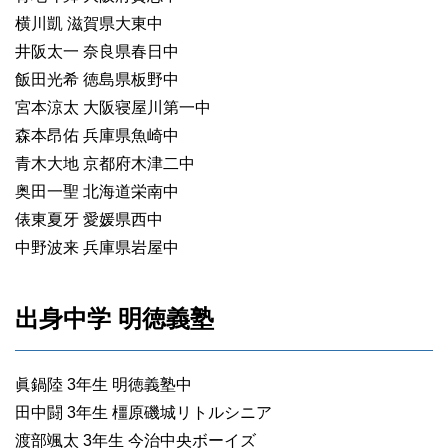
横川凱 滋賀県大東中
井阪太一 奈良県春日中
飯田光希 徳島県板野中
宮本涼太 大阪寝屋川第一中
森本昂佑 兵庫県魚崎中
青木大地 京都府木津二中
奥田一聖 北海道栄南中
俵東夏牙 愛媛県西中
中野波来 兵庫県岩屋中
出身中学 明徳義塾
眞鍋陸 3年生 明徳義塾中
田中闘 3年生 橿原磯城リトルシニア
渡部颯太 3年生 今治中央ボーイズ