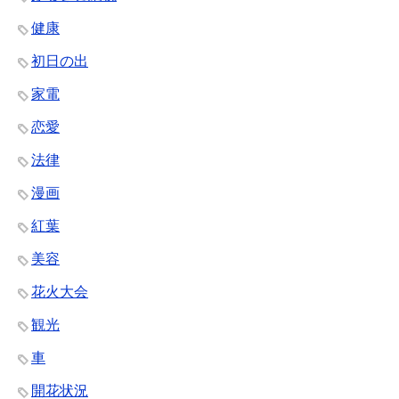
健康
初日の出
家電
恋愛
法律
漫画
紅葉
美容
花火大会
観光
車
開花状況