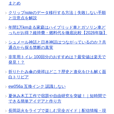
まとめ
クリップnoteのデータ移行する方法｜失敗しない手順
と注意点を解説
年間1万km走る家庭はハイブリッド車とガソリン車ど
っちがお得？維持費・燃料代を徹底比較【2026年版】
シュメール神話と日本神話はつながっているのか？共
通点から探る禁断の真実
非常用トイレ 100回分のおすすめは？最安値は楽天で
発見！？
折りたたみ傘の発祥はどこ？歴史と進化をひも解く面
白トリビア
ew056a 互換インク 認識しない
夏休み木工工作で宿題や自由研究を突破！｜短時間で
できる簡単アイデアと作り方
長岡花火をライブで楽しむ完全ガイド｜配信情報・現