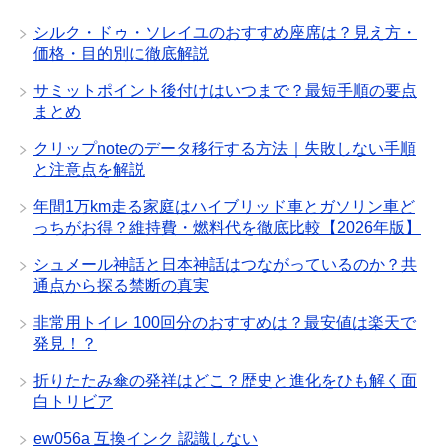
シルク・ドゥ・ソレイユのおすすめ座席は？見え方・
価格・目的別に徹底解説
サミットポイント後付けはいつまで？最短手順の要点
まとめ
クリップnoteのデータ移行する方法｜失敗しない手順
と注意点を解説
年間1万km走る家庭はハイブリッド車とガソリン車ど
っちがお得？維持費・燃料代を徹底比較【2026年版】
シュメール神話と日本神話はつながっているのか？共
通点から探る禁断の真実
非常用トイレ 100回分のおすすめは？最安値は楽天で
発見！？
折りたたみ傘の発祥はどこ？歴史と進化をひも解く面
白トリビア
ew056a 互換インク 認識しない