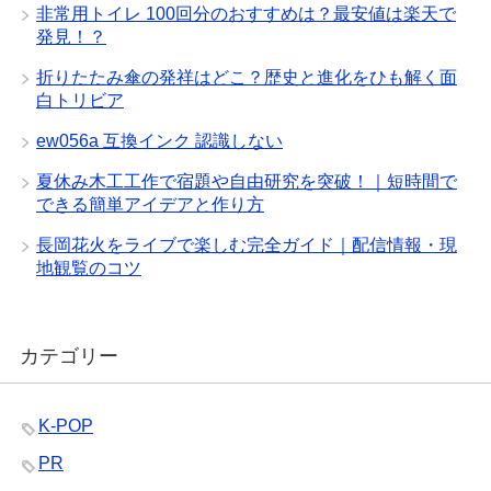
非常用トイレ 100回分のおすすめは？最安値は楽天で
発見！？
折りたたみ傘の発祥はどこ？歴史と進化をひも解く面
白トリビア
ew056a 互換インク 認識しない
夏休み木工工作で宿題や自由研究を突破！｜短時間で
できる簡単アイデアと作り方
長岡花火をライブで楽しむ完全ガイド｜配信情報・現
地観覧のコツ
カテゴリー
K-POP
PR