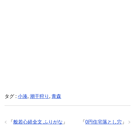
タグ :
小湊
,
潮干狩り
,
青森
「
般若心経全文 ふりがな
」
「
0円住宅落とし穴
」