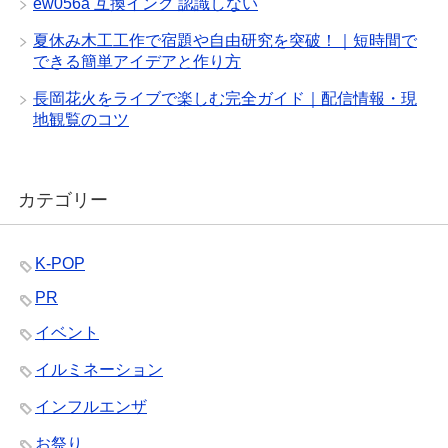
ew056a 互換インク 認識しない
夏休み木工工作で宿題や自由研究を突破！｜短時間で
できる簡単アイデアと作り方
長岡花火をライブで楽しむ完全ガイド｜配信情報・現
地観覧のコツ
カテゴリー
K-POP
PR
イベント
イルミネーション
インフルエンザ
お祭り