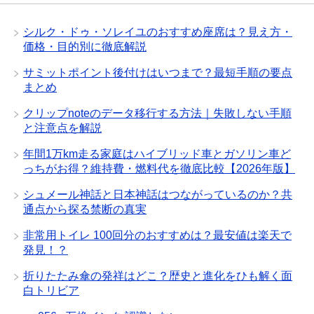
シルク・ドゥ・ソレイユのおすすめ座席は？見え方・
価格・目的別に徹底解説
サミットポイント後付けはいつまで？最短手順の要点
まとめ
クリップnoteのデータ移行する方法｜失敗しない手順
と注意点を解説
年間1万km走る家庭はハイブリッド車とガソリン車ど
っちがお得？維持費・燃料代を徹底比較【2026年版】
シュメール神話と日本神話はつながっているのか？共
通点から探る禁断の真実
非常用トイレ 100回分のおすすめは？最安値は楽天で
発見！？
折りたたみ傘の発祥はどこ？歴史と進化をひも解く面
白トリビア