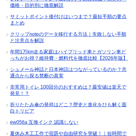
価格・目的別に徹底解説
サミットポイント後付けはいつまで？最短手順の要点
まとめ
クリップnoteのデータ移行する方法｜失敗しない手順
と注意点を解説
年間1万km走る家庭はハイブリッド車とガソリン車ど
っちがお得？維持費・燃料代を徹底比較【2026年版】
シュメール神話と日本神話はつながっているのか？共
通点から探る禁断の真実
非常用トイレ 100回分のおすすめは？最安値は楽天で
発見！？
折りたたみ傘の発祥はどこ？歴史と進化をひも解く面
白トリビア
ew056a 互換インク 認識しない
夏休み木工工作で宿題や自由研究を突破！｜短時間で