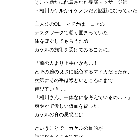
そこへ新たに配属された専属マッサージ師
・相川カケルがイケメンだと話題になってい
主人公のOL・マドカは、日々の
デスクワークで凝り固まっていた
体をほぐしてもらうため、
カケルの施術を受けてみることに。
「前の人より上手いかも…！」
とその腕の良さに感心するマドカだったが、
次第にその手は際どいところにまで
伸びていき…。
「相川さん、一体なにを考えているの…？」
爽やかで優しい仮面を被った、
カケルの真の思惑とは
ということで、カケルの目的が
気になるところですが、