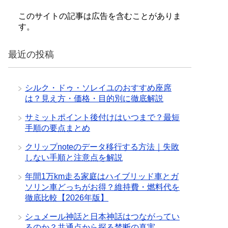
このサイトの記事は広告を含むことがありま
す。
最近の投稿
シルク・ドゥ・ソレイユのおすすめ座席
は？見え方・価格・目的別に徹底解説
サミットポイント後付けはいつまで？最短
手順の要点まとめ
クリップnoteのデータ移行する方法｜失敗
しない手順と注意点を解説
年間1万km走る家庭はハイブリッド車とガ
ソリン車どっちがお得？維持費・燃料代を
徹底比較【2026年版】
シュメール神話と日本神話はつながってい
るのか？共通点から探る禁断の真実