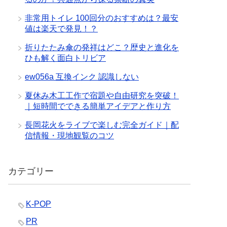
非常用トイレ 100回分のおすすめは？最安
値は楽天で発見！？
折りたたみ傘の発祥はどこ？歴史と進化を
ひも解く面白トリビア
ew056a 互換インク 認識しない
夏休み木工工作で宿題や自由研究を突破！
｜短時間でできる簡単アイデアと作り方
長岡花火をライブで楽しむ完全ガイド｜配
信情報・現地観覧のコツ
カテゴリー
K-POP
PR